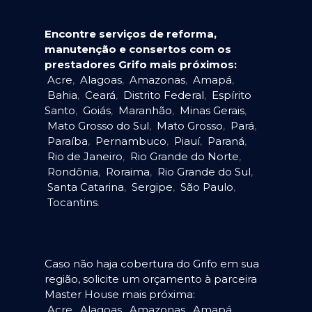
Encontre serviços de reforma,
manutenção e consertos com os
prestadores Grifo mais próximos:
Acre
,
Alagoas
,
Amazonas
,
Amapá
,
Bahia
,
Ceará
,
Distrito Federal
,
Espírito
Santo
,
Goiás
,
Maranhão
,
Minas Gerais
,
Mato Grosso do Sul
,
Mato Grosso
,
Pará
,
Paraíba
,
Pernambuco
,
Piauí
,
Paraná
,
Rio de Janeiro
,
Rio Grande do Norte
,
Rondônia
,
Roraima
,
Rio Grande do Sul
,
Santa Catarina
,
Sergipe
,
São Paulo
,
Tocantins
.
Caso não haja cobertura do Grifo em sua
região, solicite um orçamento à parceira
Master House mais próxima:
Acre
,
Alagoas
,
Amazonas
,
Amapá
,