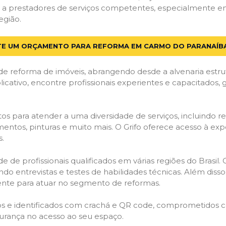
 a prestadores de serviços competentes, especialmente e
egião.
TE UM ORÇAMENTO PARA REFORMA EM CARMO DO PARANAÍB
de reforma de imóveis, abrangendo desde a alvenaria estru
licativo, encontre profissionais experientes e capacitados,
os para atender a uma diversidade de serviços, incluindo re
entos, pinturas e muito mais. O Grifo oferece acesso à exp
s.
e de profissionais qualificados em várias regiões do Brasil.
ndo entrevistas e testes de habilidades técnicas. Além diss
gente para atuar no segmento de reformas.
ados e identificados com crachá e QR code, comprometidos
gurança no acesso ao seu espaço.