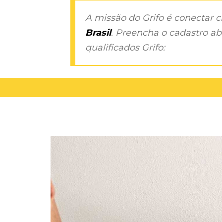
A missão do Grifo é conectar 
Brasil
. Preencha o cadastro aba
qualificados Grifo: