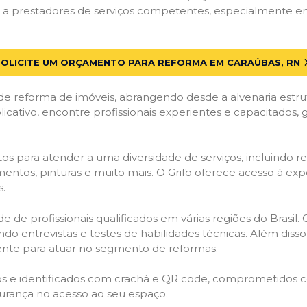
a prestadores de serviços competentes, especialmente em 
SOLICITE UM ORÇAMENTO PARA REFORMA EM CARAÚBAS, RN
de reforma de imóveis, abrangendo desde a alvenaria estru
licativo, encontre profissionais experientes e capacitados,
os para atender a uma diversidade de serviços, incluindo re
entos, pinturas e muito mais. O Grifo oferece acesso à exp
s.
e de profissionais qualificados em várias regiões do Brasil.
ndo entrevistas e testes de habilidades técnicas. Além diss
gente para atuar no segmento de reformas.
ados e identificados com crachá e QR code, comprometidos
gurança no acesso ao seu espaço.