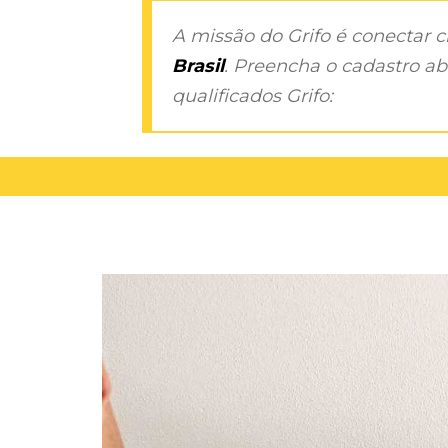
A missão do Grifo é conectar 
Brasil
. Preencha o cadastro aba
qualificados Grifo: