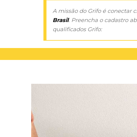
A missão do Grifo é conectar 
Brasil
. Preencha o cadastro aba
qualificados Grifo: