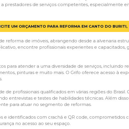
 prestadores de serviços competentes, especialmente em Ca
ICITE UM ORÇAMENTO PARA REFORMA EM CANTO DO BURITI, 
de reforma de imóveis, abrangendo desde a alvenaria estru
licativo, encontre profissionais experientes e capacitados,
os para atender a uma diversidade de serviços, incluindo re
entos, pinturas e muito mais. O Grifo oferece acesso à exp
s.
e de profissionais qualificados em várias regiões do Brasil.
ndo entrevistas e testes de habilidades técnicas. Além diss
gente para atuar no segmento de reformas.
ados e identificados com crachá e QR code, comprometidos
gurança no acesso ao seu espaço.