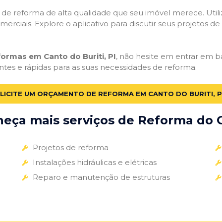
ços de reforma de alta qualidade que seu imóvel merece. Util
omerciais. Explore o aplicativo para discutir seus projetos d
formas em Canto do Buriti, PI
, não hesite em entrar em ba
ntes e rápidas para as suas necessidades de reforma.
LICITE UM ORÇAMENTO DE REFORMA EM CANTO DO BURITI, P
eça mais serviços de Reforma do G
Projetos de reforma
Instalações hidráulicas e elétricas
Reparo e manutenção de estruturas