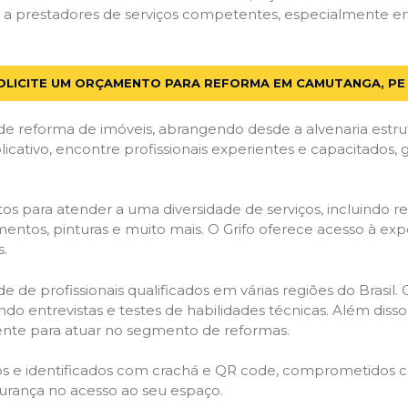
a prestadores de serviços competentes, especialmente em 
OLICITE UM ORÇAMENTO PARA REFORMA EM CAMUTANGA, PE
de reforma de imóveis, abrangendo desde a alvenaria estru
licativo, encontre profissionais experientes e capacitados,
os para atender a uma diversidade de serviços, incluindo re
entos, pinturas e muito mais. O Grifo oferece acesso à exp
s.
e de profissionais qualificados em várias regiões do Brasil.
ndo entrevistas e testes de habilidades técnicas. Além diss
gente para atuar no segmento de reformas.
ados e identificados com crachá e QR code, comprometidos
gurança no acesso ao seu espaço.