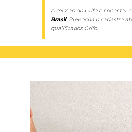
A missão do Grifo é conectar 
Brasil
. Preencha o cadastro aba
qualificados Grifo: