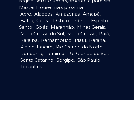
região, solicite um orçamento à parceira
Master House mais próxima:
Acre
,
Alagoas
,
Amazonas
,
Amapá
,
Bahia
,
Ceará
,
Distrito Federal
,
Espírito
Santo
,
Goiás
,
Maranhão
,
Minas Gerais
,
Mato Grosso do Sul
,
Mato Grosso
,
Pará
,
Paraíba
,
Pernambuco
,
Piauí
,
Paraná
,
Rio de Janeiro
,
Rio Grande do Norte
,
Rondônia
,
Roraima
,
Rio Grande do Sul
,
Santa Catarina
,
Sergipe
,
São Paulo
,
Tocantins
.