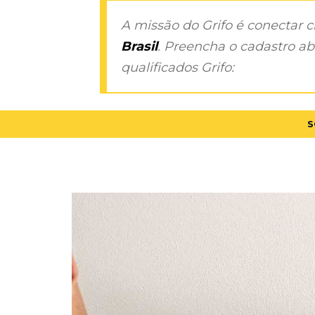
A missão do Grifo é conectar 
Brasil
. Preencha o cadastro aba
qualificados Grifo:
S