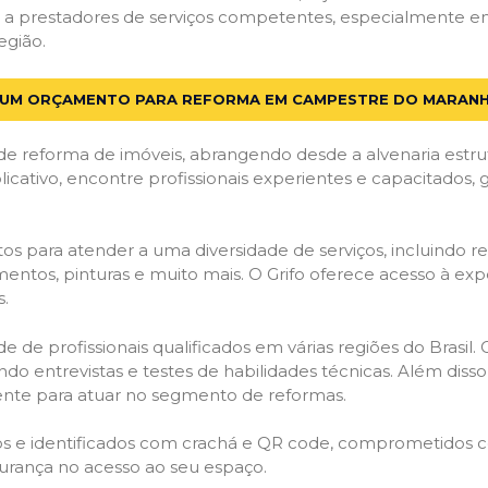
 a prestadores de serviços competentes, especialmente 
egião.
E UM ORÇAMENTO PARA REFORMA EM CAMPESTRE DO MARANH
de reforma de imóveis, abrangendo desde a alvenaria estru
licativo, encontre profissionais experientes e capacitados,
os para atender a uma diversidade de serviços, incluindo re
entos, pinturas e muito mais. O Grifo oferece acesso à exp
s.
e de profissionais qualificados em várias regiões do Brasil.
ndo entrevistas e testes de habilidades técnicas. Além diss
gente para atuar no segmento de reformas.
ados e identificados com crachá e QR code, comprometidos
gurança no acesso ao seu espaço.