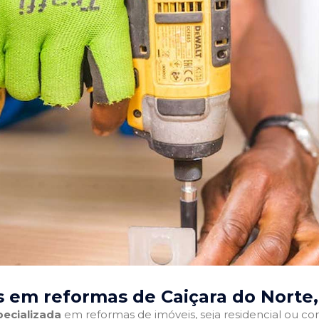
 em reformas de Caiçara do Norte
ecializada
em reformas de imóveis, seja residencial ou come