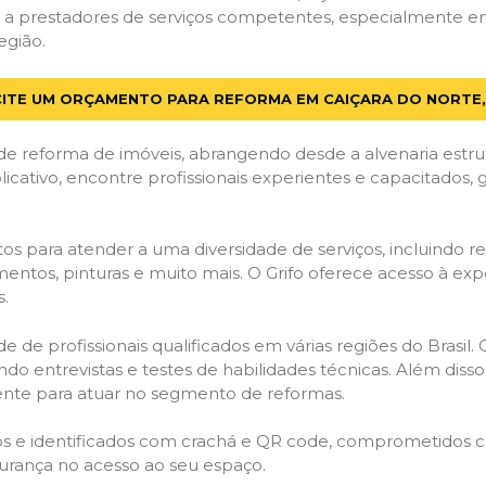
a prestadores de serviços competentes, especialmente em 
egião.
CITE UM ORÇAMENTO PARA REFORMA EM CAIÇARA DO NORTE,
de reforma de imóveis, abrangendo desde a alvenaria estru
licativo, encontre profissionais experientes e capacitados,
os para atender a uma diversidade de serviços, incluindo re
entos, pinturas e muito mais. O Grifo oferece acesso à exp
s.
e de profissionais qualificados em várias regiões do Brasil.
ndo entrevistas e testes de habilidades técnicas. Além diss
gente para atuar no segmento de reformas.
ados e identificados com crachá e QR code, comprometidos
gurança no acesso ao seu espaço.