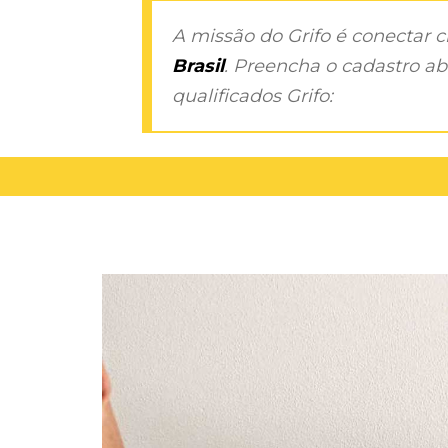
A missão do Grifo é conectar 
Brasil
. Preencha o cadastro aba
qualificados Grifo: