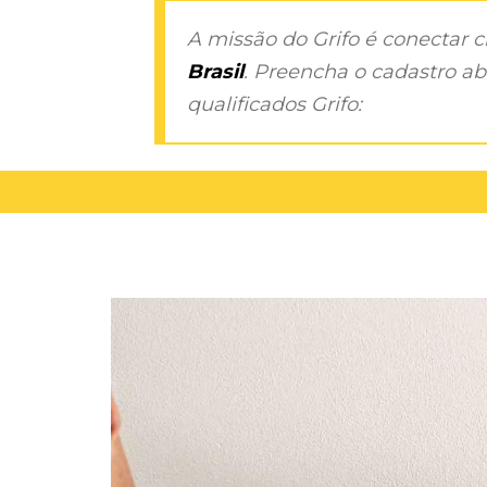
A missão do Grifo é conectar 
Brasil
. Preencha o cadastro aba
qualificados Grifo: