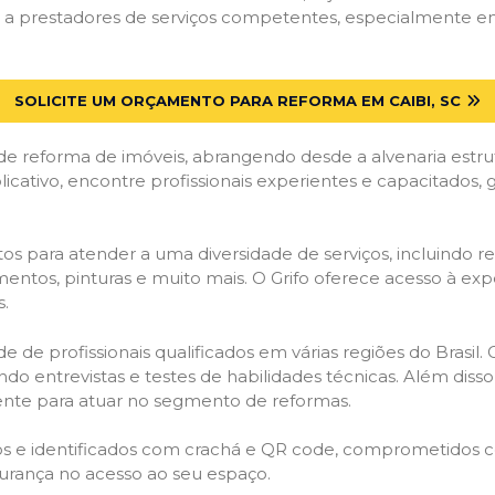
 prestadores de serviços competentes, especialmente em Ca
SOLICITE UM ORÇAMENTO PARA REFORMA EM CAIBI, SC
de reforma de imóveis, abrangendo desde a alvenaria estru
licativo, encontre profissionais experientes e capacitados,
os para atender a uma diversidade de serviços, incluindo re
entos, pinturas e muito mais. O Grifo oferece acesso à exp
s.
e de profissionais qualificados em várias regiões do Brasil.
ndo entrevistas e testes de habilidades técnicas. Além diss
gente para atuar no segmento de reformas.
ados e identificados com crachá e QR code, comprometidos
gurança no acesso ao seu espaço.