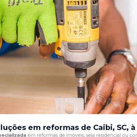
luções em reformas de Caibi, SC
, 
ecializada
em reformas de imóveis, seja residencial ou come