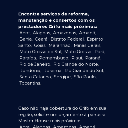
Encontre serviços de reforma,
manutenção e consertos com os
prestadores Grifo mais próximos:
Acre
,
Alagoas
,
Amazonas
,
Amapá
,
Bahia
,
Ceará
,
Distrito Federal
,
Espírito
Santo
,
Goiás
,
Maranhão
,
Minas Gerais
,
Mato Grosso do Sul
,
Mato Grosso
,
Pará
,
Paraíba
,
Pernambuco
,
Piauí
,
Paraná
,
Rio de Janeiro
,
Rio Grande do Norte
,
Rondônia
,
Roraima
,
Rio Grande do Sul
,
Santa Catarina
,
Sergipe
,
São Paulo
,
Tocantins
.
Caso não haja cobertura do Grifo em sua
região, solicite um orçamento à parceira
Master House mais próxima:
Acre
,
Alagoas
,
Amazonas
,
Amapá
,