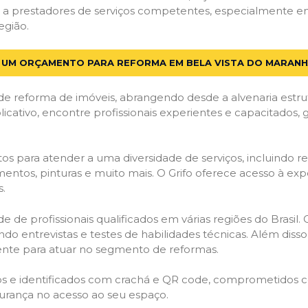
 a prestadores de serviços competentes, especialmente em
egião.
E UM ORÇAMENTO PARA REFORMA EM BELA VISTA DO MARANH
de reforma de imóveis, abrangendo desde a alvenaria estru
licativo, encontre profissionais experientes e capacitados,
os para atender a uma diversidade de serviços, incluindo re
entos, pinturas e muito mais. O Grifo oferece acesso à exp
s.
e de profissionais qualificados em várias regiões do Brasil.
ndo entrevistas e testes de habilidades técnicas. Além diss
gente para atuar no segmento de reformas.
ados e identificados com crachá e QR code, comprometidos
gurança no acesso ao seu espaço.