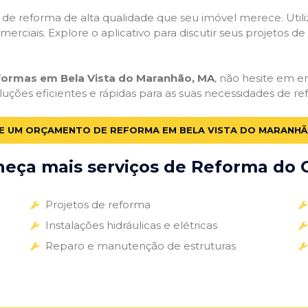
ços de reforma de alta qualidade que seu imóvel merece. Util
omerciais. Explore o aplicativo para discutir seus projetos d
eformas em Bela Vista do Maranhão, MA
, não hesite em en
uções eficientes e rápidas para as suas necessidades de re
TE UM ORÇAMENTO DE REFORMA EM BELA VISTA DO MARANHÃ
eça mais serviços de Reforma do G
Projetos de reforma
Instalações hidráulicas e elétricas
Reparo e manutenção de estruturas