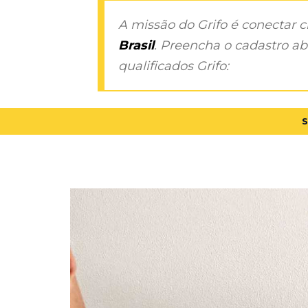
A missão do Grifo é conectar 
Brasil
. Preencha o cadastro aba
qualificados Grifo:
S