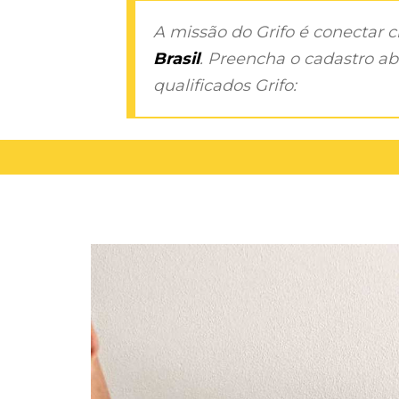
A missão do Grifo é conectar 
Brasil
. Preencha o cadastro aba
qualificados Grifo: