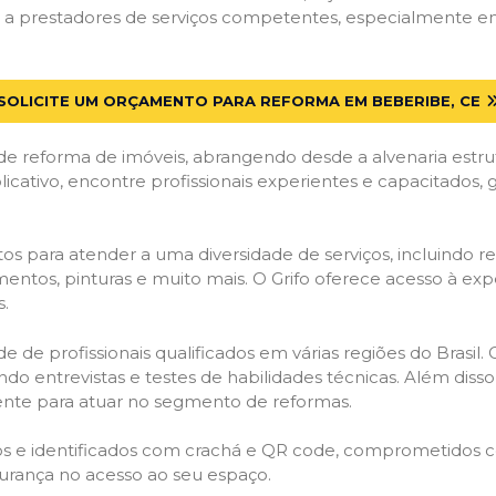
a prestadores de serviços competentes, especialmente em 
SOLICITE UM ORÇAMENTO PARA REFORMA EM BEBERIBE, CE
de reforma de imóveis, abrangendo desde a alvenaria estru
licativo, encontre profissionais experientes e capacitados,
os para atender a uma diversidade de serviços, incluindo re
entos, pinturas e muito mais. O Grifo oferece acesso à exp
s.
e de profissionais qualificados em várias regiões do Brasil.
ndo entrevistas e testes de habilidades técnicas. Além diss
gente para atuar no segmento de reformas.
ados e identificados com crachá e QR code, comprometidos
gurança no acesso ao seu espaço.