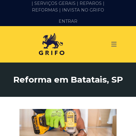
| SERVIÇOS GERAIS |
REPAROS |
REFORMAS
| INVISTA NO GRIFO
SERVIÇOS
ENTRAR
ALVENARIA E PEDREIRO
ELÉTRICA
GESSO E DRYWALL
HIDRÁULICA
Reforma em Batatais, SP
IMPERMEABILIZAÇÃO
MANUTENÇÃO PREDIAL
MARIDO DE ALUGUEL
PINTURA
REFORMA