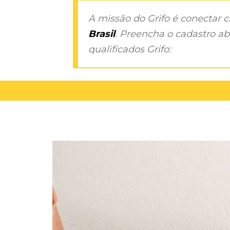
A missão do Grifo é conectar 
Brasil
. Preencha o cadastro aba
qualificados Grifo: