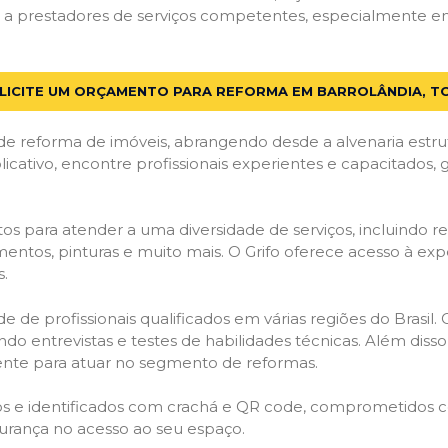
a prestadores de serviços competentes, especialmente em B
LICITE UM ORÇAMENTO PARA REFORMA EM BARROLÂNDIA, T
de reforma de imóveis, abrangendo desde a alvenaria estru
licativo, encontre profissionais experientes e capacitados,
os para atender a uma diversidade de serviços, incluindo re
entos, pinturas e muito mais. O Grifo oferece acesso à exp
s.
e de profissionais qualificados em várias regiões do Brasil.
ndo entrevistas e testes de habilidades técnicas. Além diss
gente para atuar no segmento de reformas.
ados e identificados com crachá e QR code, comprometidos
gurança no acesso ao seu espaço.