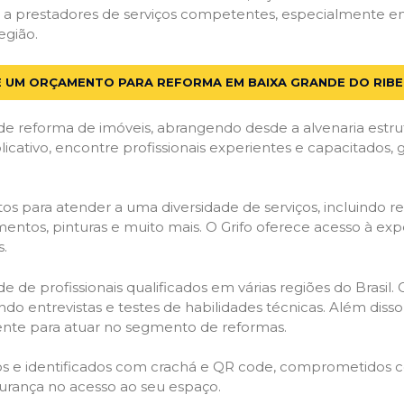
a prestadores de serviços competentes, especialmente em 
egião.
E UM ORÇAMENTO PARA REFORMA EM BAIXA GRANDE DO RIBEI
de reforma de imóveis, abrangendo desde a alvenaria estru
licativo, encontre profissionais experientes e capacitados,
os para atender a uma diversidade de serviços, incluindo re
entos, pinturas e muito mais. O Grifo oferece acesso à exp
s.
e de profissionais qualificados em várias regiões do Brasil.
ndo entrevistas e testes de habilidades técnicas. Além diss
gente para atuar no segmento de reformas.
ados e identificados com crachá e QR code, comprometidos
gurança no acesso ao seu espaço.