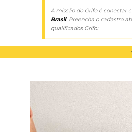
A missão do Grifo é conectar 
Brasil
. Preencha o cadastro aba
qualificados Grifo: