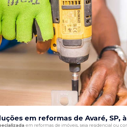
luções em reformas de Avaré, SP
, 
ecializada
em reformas de imóveis, seja residencial ou come