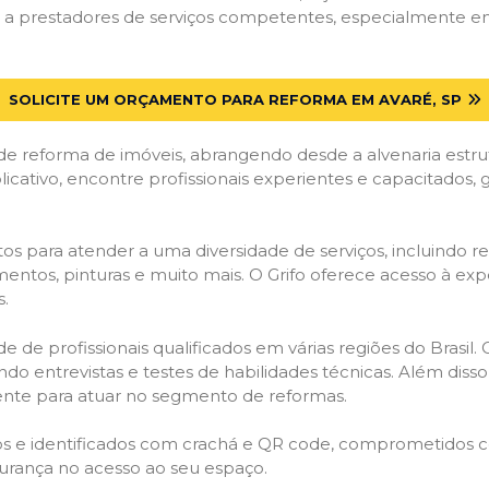
a prestadores de serviços competentes, especialmente em A
SOLICITE UM ORÇAMENTO PARA REFORMA EM AVARÉ, SP
de reforma de imóveis, abrangendo desde a alvenaria estru
licativo, encontre profissionais experientes e capacitados,
os para atender a uma diversidade de serviços, incluindo re
entos, pinturas e muito mais. O Grifo oferece acesso à exp
s.
e de profissionais qualificados em várias regiões do Brasil.
ndo entrevistas e testes de habilidades técnicas. Além diss
gente para atuar no segmento de reformas.
ados e identificados com crachá e QR code, comprometidos
gurança no acesso ao seu espaço.