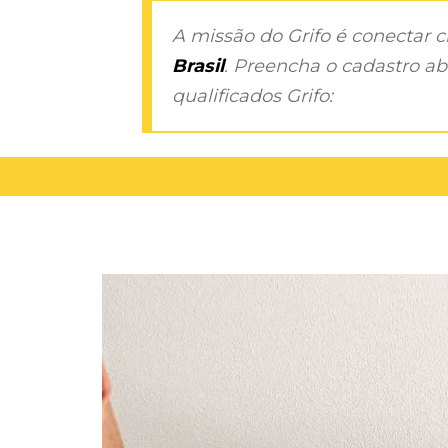
A missão do Grifo é conectar 
Brasil
. Preencha o cadastro aba
qualificados Grifo: