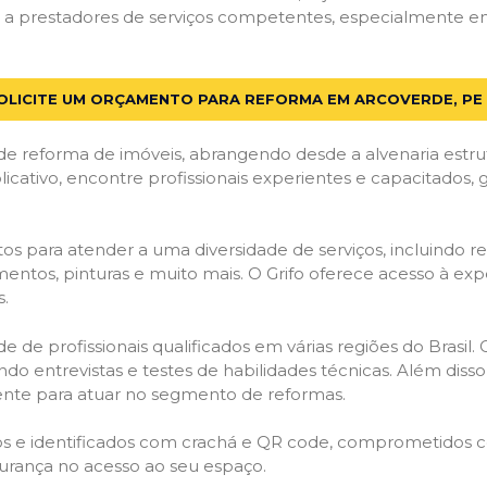
a prestadores de serviços competentes, especialmente em A
OLICITE UM ORÇAMENTO PARA REFORMA EM ARCOVERDE, PE
de reforma de imóveis, abrangendo desde a alvenaria estru
licativo, encontre profissionais experientes e capacitados,
os para atender a uma diversidade de serviços, incluindo re
entos, pinturas e muito mais. O Grifo oferece acesso à exp
s.
e de profissionais qualificados em várias regiões do Brasil.
ndo entrevistas e testes de habilidades técnicas. Além diss
gente para atuar no segmento de reformas.
ados e identificados com crachá e QR code, comprometidos
gurança no acesso ao seu espaço.