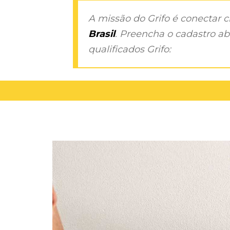
A missão do Grifo é conectar 
Brasil
. Preencha o cadastro aba
qualificados Grifo: