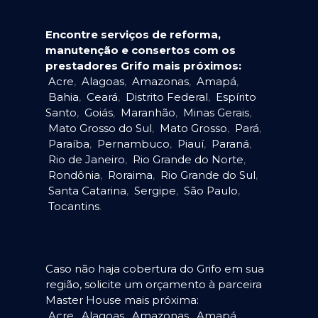
Encontre serviços de reforma,
manutenção e consertos com os
prestadores Grifo mais próximos:
Acre
,
Alagoas
,
Amazonas
,
Amapá
,
Bahia
,
Ceará
,
Distrito Federal
,
Espírito
Santo
,
Goiás
,
Maranhão
,
Minas Gerais
,
Mato Grosso do Sul
,
Mato Grosso
,
Pará
,
Paraíba
,
Pernambuco
,
Piauí
,
Paraná
,
Rio de Janeiro
,
Rio Grande do Norte
,
Rondônia
,
Roraima
,
Rio Grande do Sul
,
Santa Catarina
,
Sergipe
,
São Paulo
,
Tocantins
.
Caso não haja cobertura do Grifo em sua
região, solicite um orçamento à parceira
Master House mais próxima:
Acre
,
Alagoas
,
Amazonas
,
Amapá
,