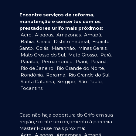
Encontre serviços de reforma,
manutenção e consertos com os
prestadores Grifo mais próximos:
Acre
,
Alagoas
,
Amazonas
,
Amapá
,
Bahia
,
Ceará
,
Distrito Federal
,
Espírito
Santo
,
Goiás
,
Maranhão
,
Minas Gerais
,
Mato Grosso do Sul
,
Mato Grosso
,
Pará
,
Paraíba
,
Pernambuco
,
Piauí
,
Paraná
,
Rio de Janeiro
,
Rio Grande do Norte
,
Rondônia
,
Roraima
,
Rio Grande do Sul
,
Santa Catarina
,
Sergipe
,
São Paulo
,
Tocantins
.
Caso não haja cobertura do Grifo em sua
região, solicite um orçamento à parceira
Master House mais próxima:
Acre
,
Alagoas
,
Amazonas
,
Amapá
,