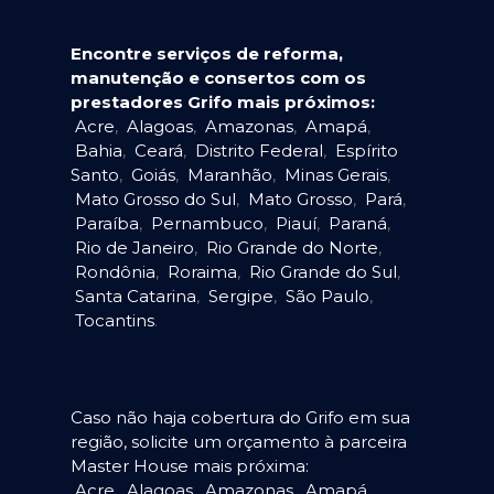
Encontre serviços de reforma,
manutenção e consertos com os
prestadores Grifo mais próximos:
Acre
,
Alagoas
,
Amazonas
,
Amapá
,
Bahia
,
Ceará
,
Distrito Federal
,
Espírito
Santo
,
Goiás
,
Maranhão
,
Minas Gerais
,
Mato Grosso do Sul
,
Mato Grosso
,
Pará
,
Paraíba
,
Pernambuco
,
Piauí
,
Paraná
,
Rio de Janeiro
,
Rio Grande do Norte
,
Rondônia
,
Roraima
,
Rio Grande do Sul
,
Santa Catarina
,
Sergipe
,
São Paulo
,
Tocantins
.
Caso não haja cobertura do Grifo em sua
região, solicite um orçamento à parceira
Master House mais próxima:
Acre
,
Alagoas
,
Amazonas
,
Amapá
,