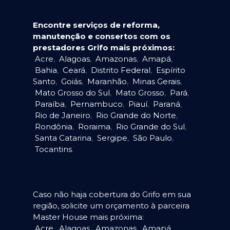
Encontre serviços de reforma,
manutenção e consertos com os
prestadores Grifo mais próximos:
Acre
,
Alagoas
,
Amazonas
,
Amapá
,
Bahia
,
Ceará
,
Distrito Federal
,
Espírito
Santo
,
Goiás
,
Maranhão
,
Minas Gerais
,
Mato Grosso do Sul
,
Mato Grosso
,
Pará
,
Paraíba
,
Pernambuco
,
Piauí
,
Paraná
,
Rio de Janeiro
,
Rio Grande do Norte
,
Rondônia
,
Roraima
,
Rio Grande do Sul
,
Santa Catarina
,
Sergipe
,
São Paulo
,
Tocantins
.
Caso não haja cobertura do Grifo em sua
região, solicite um orçamento à parceira
Master House mais próxima:
Acre
,
Alagoas
,
Amazonas
,
Amapá
,