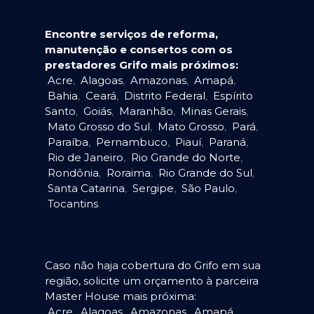
Encontre serviços de reforma,
manutenção e consertos com os
prestadores Grifo mais próximos:
Acre
,
Alagoas
,
Amazonas
,
Amapá
,
Bahia
,
Ceará
,
Distrito Federal
,
Espírito
Santo
,
Goiás
,
Maranhão
,
Minas Gerais
,
Mato Grosso do Sul
,
Mato Grosso
,
Pará
,
Paraíba
,
Pernambuco
,
Piauí
,
Paraná
,
Rio de Janeiro
,
Rio Grande do Norte
,
Rondônia
,
Roraima
,
Rio Grande do Sul
,
Santa Catarina
,
Sergipe
,
São Paulo
,
Tocantins
.
Caso não haja cobertura do Grifo em sua
região, solicite um orçamento à parceira
Master House mais próxima:
Acre
,
Alagoas
,
Amazonas
,
Amapá
,