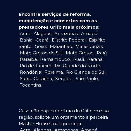
Encontre serviços de reforma,
manutenção e consertos com os
prestadores Grifo mais próximos:
Acre
,
Alagoas
,
Amazonas
,
Amapá
,
Bahia
,
Ceará
,
Distrito Federal
,
Espírito
Santo
,
Goiás
,
Maranhão
,
Minas Gerais
,
Mato Grosso do Sul
,
Mato Grosso
,
Pará
,
Paraíba
,
Pernambuco
,
Piauí
,
Paraná
,
Rio de Janeiro
,
Rio Grande do Norte
,
Rondônia
,
Roraima
,
Rio Grande do Sul
,
Santa Catarina
,
Sergipe
,
São Paulo
,
Tocantins
.
Caso não haja cobertura do Grifo em sua
região, solicite um orçamento à parceira
Master House mais próxima:
Acre
,
Alagoas
,
Amazonas
,
Amapá
,