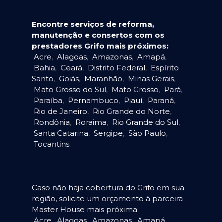
Encontre serviços de reforma,
manutenção e consertos com os
prestadores Grifo mais próximos:
Acre
,
Alagoas
,
Amazonas
,
Amapá
,
Bahia
,
Ceará
,
Distrito Federal
,
Espírito
Santo
,
Goiás
,
Maranhão
,
Minas Gerais
,
Mato Grosso do Sul
,
Mato Grosso
,
Pará
,
Paraíba
,
Pernambuco
,
Piauí
,
Paraná
,
Rio de Janeiro
,
Rio Grande do Norte
,
Rondônia
,
Roraima
,
Rio Grande do Sul
,
Santa Catarina
,
Sergipe
,
São Paulo
,
Tocantins
.
Caso não haja cobertura do Grifo em sua
região, solicite um orçamento à parceira
Master House mais próxima:
Acre
,
Alagoas
,
Amazonas
,
Amapá
,