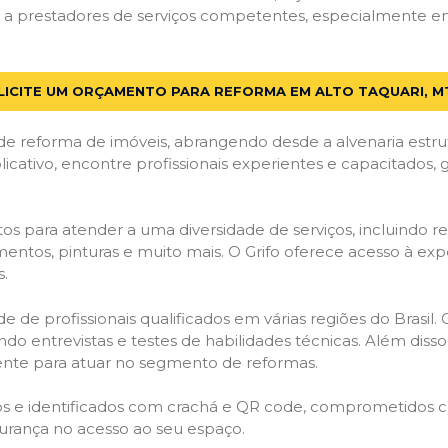
 prestadores de serviços competentes, especialmente em A
LICITE UM ORÇAMENTO PARA REFORMA EM ALTO TAQUARI, M
de reforma de imóveis, abrangendo desde a alvenaria estru
licativo, encontre profissionais experientes e capacitados,
os para atender a uma diversidade de serviços, incluindo re
entos, pinturas e muito mais. O Grifo oferece acesso à exp
s.
e de profissionais qualificados em várias regiões do Brasil.
ndo entrevistas e testes de habilidades técnicas. Além diss
gente para atuar no segmento de reformas.
ados e identificados com crachá e QR code, comprometidos
gurança no acesso ao seu espaço.