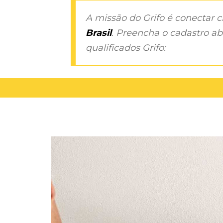
A missão do Grifo é conectar 
Brasil
. Preencha o cadastro aba
qualificados Grifo: