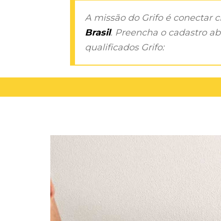
A missão do Grifo é conectar 
Brasil
. Preencha o cadastro aba
qualificados Grifo: