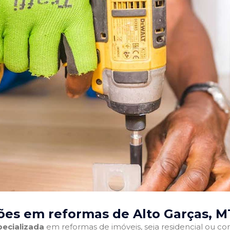
ões em reformas de Alto Garças, M
ecializada
em reformas de imóveis, seja residencial ou come