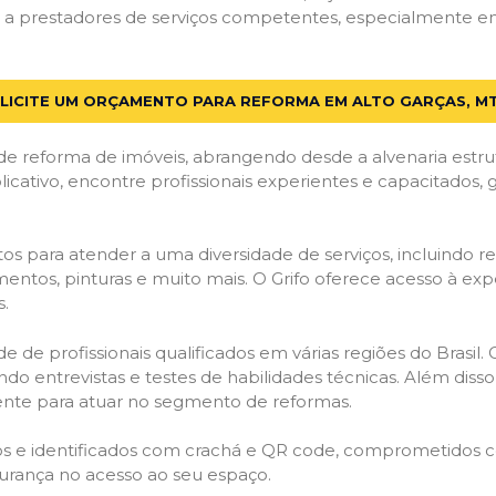
a prestadores de serviços competentes, especialmente em A
LICITE UM ORÇAMENTO PARA REFORMA EM ALTO GARÇAS, M
de reforma de imóveis, abrangendo desde a alvenaria estru
licativo, encontre profissionais experientes e capacitados,
os para atender a uma diversidade de serviços, incluindo re
entos, pinturas e muito mais. O Grifo oferece acesso à exp
s.
e de profissionais qualificados em várias regiões do Brasil.
ndo entrevistas e testes de habilidades técnicas. Além diss
gente para atuar no segmento de reformas.
ados e identificados com crachá e QR code, comprometidos
gurança no acesso ao seu espaço.