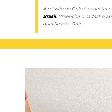
A missão do Grifo é conectar 
Brasil
. Preencha o cadastro aba
qualificados Grifo: