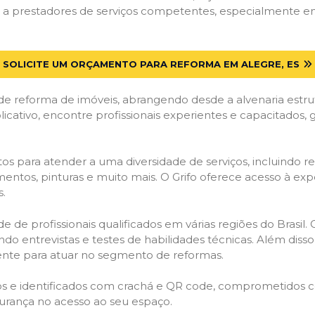
a prestadores de serviços competentes, especialmente em A
SOLICITE UM ORÇAMENTO PARA REFORMA EM ALEGRE, ES
de reforma de imóveis, abrangendo desde a alvenaria estru
licativo, encontre profissionais experientes e capacitados,
os para atender a uma diversidade de serviços, incluindo re
entos, pinturas e muito mais. O Grifo oferece acesso à exp
s.
e de profissionais qualificados em várias regiões do Brasil.
ndo entrevistas e testes de habilidades técnicas. Além diss
gente para atuar no segmento de reformas.
ados e identificados com crachá e QR code, comprometidos
gurança no acesso ao seu espaço.