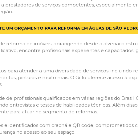
 a prestadores de serviços competentes, especialmente em
egião.
ITE UM ORÇAMENTO PARA REFORMA EM ÁGUAS DE SÃO PEDRO
de reforma de imóveis, abrangendo desde a alvenaria estru
licativo, encontre profissionais experientes e capacitados,
os para atender a uma diversidade de serviços, incluindo re
entos, pinturas e muito mais. O Grifo oferece acesso à exp
s.
e de profissionais qualificados em várias regiões do Brasil.
ndo entrevistas e testes de habilidades técnicas. Além diss
gente para atuar no segmento de reformas.
ados e identificados com crachá e QR code, comprometidos
gurança no acesso ao seu espaço.