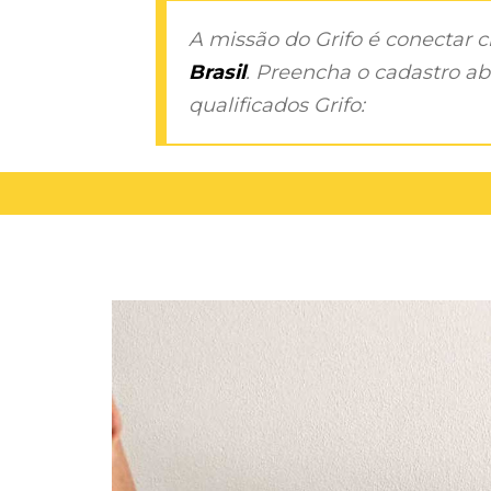
A missão do Grifo é conectar 
Brasil
. Preencha o cadastro aba
qualificados Grifo: