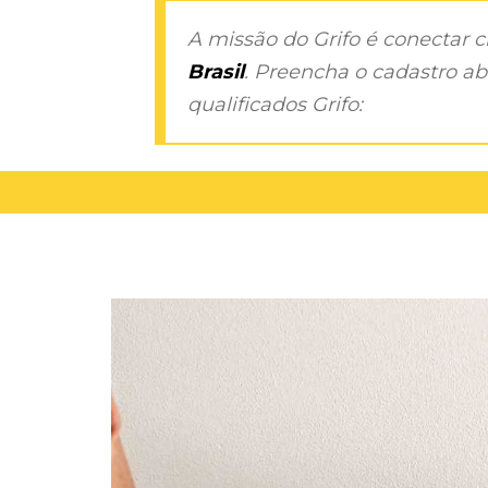
A missão do Grifo é conectar 
Brasil
. Preencha o cadastro aba
qualificados Grifo: