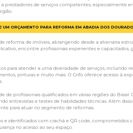
 a prestadores de serviços competentes, especialmente e
egião.
TE UM ORÇAMENTO PARA REFORMA EM ABADIA DOS DOURADO
de reforma de imóveis, abrangendo desde a alvenaria estru
licativo, encontre profissionais experientes e capacitados,
os para atender a uma diversidade de serviços, incluindo re
entos, pinturas e muito mais. O Grifo oferece acesso à exp
s.
e de profissionais qualificados em várias regiões do Brasil.
ndo entrevistas e testes de habilidades técnicas. Além diss
gente para atuar no segmento de reformas.
ados e identificados com crachá e QR code, comprometidos
gurança no acesso ao seu espaço.