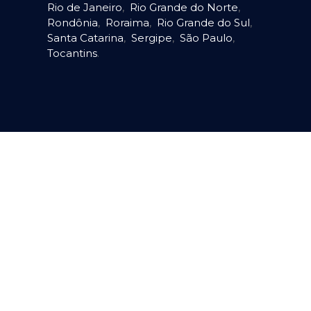
Rio de Janeiro
,
Rio Grande do Norte
,
Rondônia
,
Roraima
,
Rio Grande do Sul
,
Santa Catarina
,
Sergipe
,
São Paulo
,
Tocantins
.