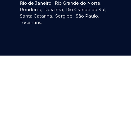
Rio de Janeiro
,
Rio Grande do Norte
,
Rondônia
,
Roraima
,
Rio Grande do Sul
,
Santa Catarina
,
Sergipe
,
São Paulo
,
Tocantins
.