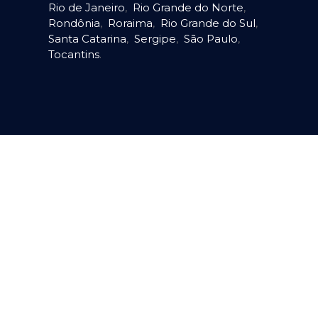
Rio de Janeiro
,
Rio Grande do Norte
,
Rondônia
,
Roraima
,
Rio Grande do Sul
,
Santa Catarina
,
Sergipe
,
São Paulo
,
Tocantins
.