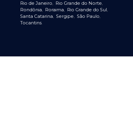
Rio de Janeiro
,
Rio Grande do Norte
,
Rondônia
,
Roraima
,
Rio Grande do Sul
,
Santa Catarina
,
Sergipe
,
São Paulo
,
Tocantins
.