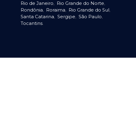
Rio de Janeiro
,
Rio Grande do Norte
,
Rondônia
,
Roraima
,
Rio Grande do Sul
,
Santa Catarina
,
Sergipe
,
São Paulo
,
Tocantins
.