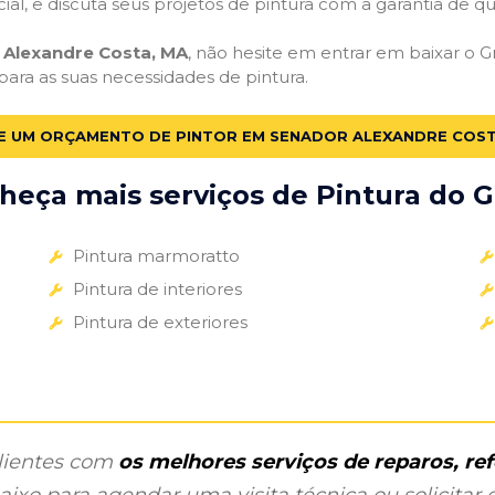
cial, e discuta seus projetos de pintura com a garantia de 
 Alexandre Costa, MA
, não hesite em entrar em baixar o G
 para as suas necessidades de pintura.
TE UM ORÇAMENTO DE PINTOR EM SENADOR ALEXANDRE COST
heça mais serviços de Pintura do Gr
Pintura marmoratto
Pintura de interiores
Pintura de exteriores
clientes com
os melhores serviços de reparos, r
ixo para agendar uma visita técnica ou solicitar o