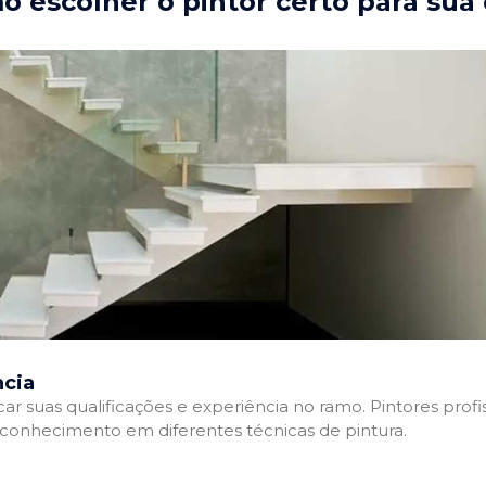
 escolher o pintor certo para sua
ncia
ficar suas qualificações e experiência no ramo. Pintores pr
e conhecimento em diferentes técnicas de pintura.