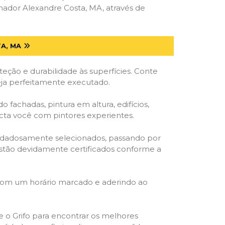
ador Alexandre Costa, MA, através de
A, MA
ção e durabilidade às superfícies. Conte
eja perfeitamente executado.
o fachadas, pintura em altura, edifícios,
ecta você com pintores experientes.
cuidadosamente selecionados, passando por
, estão devidamente certificados conforme a
 com um horário marcado e aderindo ao
ze o Grifo para encontrar os melhores