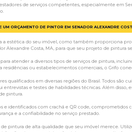
restadores de serviços competentes, especialmente em Sen
o.
TE UM ORÇAMENTO DE PINTOR EM SENADOR ALEXANDRE COST
 a estética do seu imóvel, como também proporciona prote
r Alexandre Costa, MA, para que seu projeto de pintura s
ara atender a diversos tipos de serviços de pintura, incluind
a residências ou estabelecimentos comerciais, o Grifo con
es qualificados em diversas regiões do Brasil. Todos são 
i entrevistas e testes de habilidades técnicas. Além disso
de pintura.
ados e identificados com crachá e QR code, comprometidos
rança e a confiabilidade no serviço prestado.
os de pintura de alta qualidade que seu imóvel merece. Utili