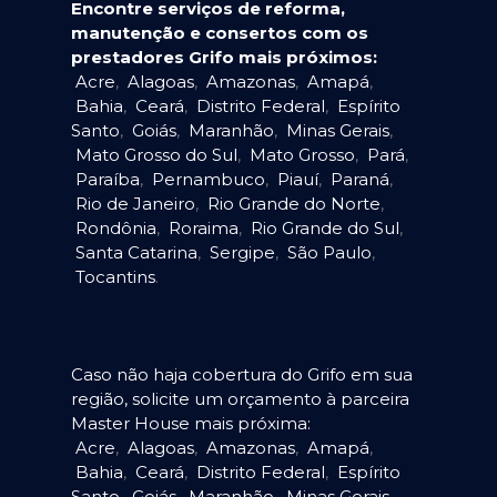
Encontre serviços de reforma,
manutenção e consertos com os
prestadores Grifo mais próximos:
Acre
,
Alagoas
,
Amazonas
,
Amapá
,
Bahia
,
Ceará
,
Distrito Federal
,
Espírito
Santo
,
Goiás
,
Maranhão
,
Minas Gerais
,
Mato Grosso do Sul
,
Mato Grosso
,
Pará
,
Paraíba
,
Pernambuco
,
Piauí
,
Paraná
,
Rio de Janeiro
,
Rio Grande do Norte
,
Rondônia
,
Roraima
,
Rio Grande do Sul
,
Santa Catarina
,
Sergipe
,
São Paulo
,
Tocantins
.
Caso não haja cobertura do Grifo em sua
região, solicite um orçamento à parceira
Master House mais próxima:
Acre
,
Alagoas
,
Amazonas
,
Amapá
,
Bahia
,
Ceará
,
Distrito Federal
,
Espírito
Santo
,
Goiás
,
Maranhão
,
Minas Gerais
,