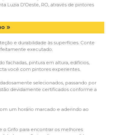
a Luzia D'Oeste, RO, através de pintores
RO
ção e durabilidade às superfícies. Conte
erfeitamente executado.
o fachadas, pintura em altura, edifícios,
ecta você com pintores experientes.
cuidadosamente selecionados, passando por
, estão devidamente certificados conforme a
 com um horário marcado e aderindo ao
ze o Grifo para encontrar os melhores