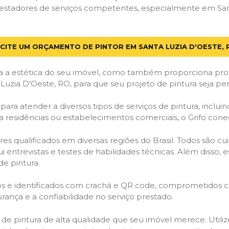
estadores de serviços competentes, especialmente em Sant
ICITE UM ORÇAMENTO DE PINTOR EM SANTA LUZIA D'OESTE, 
 a estética do seu imóvel, como também proporciona prote
Luzia D'Oeste, RO, para que seu projeto de pintura seja p
ara atender a diversos tipos de serviços de pintura, incluind
a residências ou estabelecimentos comerciais, o Grifo con
es qualificados em diversas regiões do Brasil. Todos são 
i entrevistas e testes de habilidades técnicas. Além disso
de pintura.
ados e identificados com crachá e QR code, comprometidos
rança e a confiabilidade no serviço prestado.
os de pintura de alta qualidade que seu imóvel merece. Utili