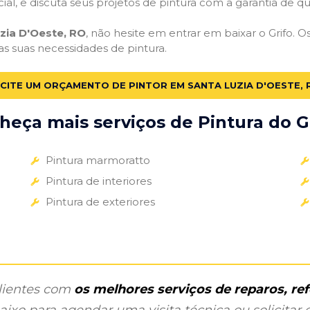
cial, e discuta seus projetos de pintura com a garantia de 
zia D'Oeste, RO
, não hesite em entrar em baixar o Grifo. 
 as suas necessidades de pintura.
ICITE UM ORÇAMENTO DE PINTOR EM SANTA LUZIA D'OESTE, 
heça mais serviços de Pintura do Gr
Pintura marmoratto
Pintura de interiores
Pintura de exteriores
clientes com
os melhores serviços de reparos, r
ixo para agendar uma visita técnica ou solicitar o