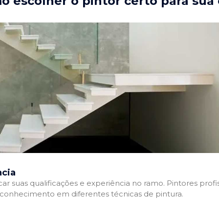
 escolher o pintor certo para sua
ncia
ficar suas qualificações e experiência no ramo. Pintores pr
e conhecimento em diferentes técnicas de pintura.