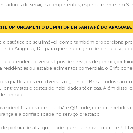
estadores de serviços competentes, especialmente em Sant
CITE UM ORÇAMENTO DE PINTOR EM SANTA FÉ DO ARAGUAIA,
 a estética do seu imóvel, como também proporciona prote
Fé do Araguaia, TO, para que seu projeto de pintura seja 
ara atender a diversos tipos de serviços de pintura, incluind
a residências ou estabelecimentos comerciais, o Grifo con
es qualificados em diversas regiões do Brasil. Todos são 
i entrevistas e testes de habilidades técnicas. Além disso
de pintura.
ados e identificados com crachá e QR code, comprometidos
rança e a confiabilidade no serviço prestado.
os de pintura de alta qualidade que seu imóvel merece. Utili