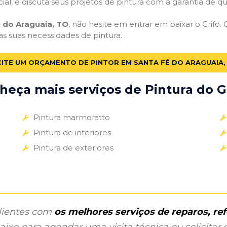
cial, e discuta seus projetos de pintura com a garantia de 
 do Araguaia, TO
, não hesite em entrar em baixar o Grifo.
 as suas necessidades de pintura.
CITE UM ORÇAMENTO DE PINTOR EM SANTA FÉ DO ARAGUAIA,
heça mais serviços de Pintura do Gr
Pintura marmoratto
Pintura de interiores
Pintura de exteriores
clientes com
os melhores serviços de reparos, r
ixo para agendar uma visita técnica ou solicitar o