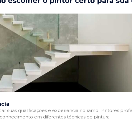
 escolher o pintor certo para sua
ncia
ficar suas qualificações e experiência no ramo. Pintores pr
e conhecimento em diferentes técnicas de pintura.