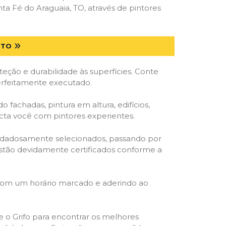
a Fé do Araguaia, TO, através de pintores
 TO
ção e durabilidade às superfícies. Conte
perfeitamente executado.
o fachadas, pintura em altura, edifícios,
ecta você com pintores experientes.
cuidadosamente selecionados, passando por
, estão devidamente certificados conforme a
 com um horário marcado e aderindo ao
ze o Grifo para encontrar os melhores