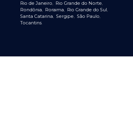
Rio de Janeiro
,
Rio Grande do Norte
,
Rondônia
,
Roraima
,
Rio Grande do Sul
,
Santa Catarina
,
Sergipe
,
São Paulo
,
Tocantins
.