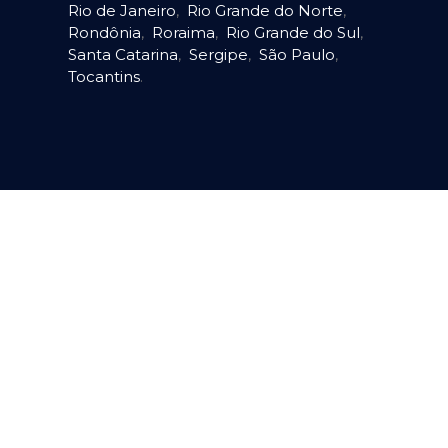
Rio de Janeiro
,
Rio Grande do Norte
,
Rondônia
,
Roraima
,
Rio Grande do Sul
,
Santa Catarina
,
Sergipe
,
São Paulo
,
Tocantins
.