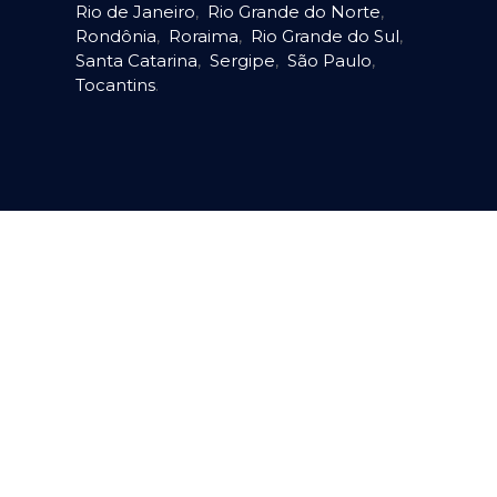
Rio de Janeiro
,
Rio Grande do Norte
,
Rondônia
,
Roraima
,
Rio Grande do Sul
,
Santa Catarina
,
Sergipe
,
São Paulo
,
Tocantins
.