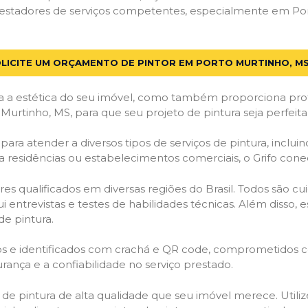
estadores de serviços competentes, especialmente em Port
LICITE UM ORÇAMENTO DE PINTOR EM PORTO MURTINHO, M
 a estética do seu imóvel, como também proporciona prote
Murtinho, MS, para que seu projeto de pintura seja perfei
ara atender a diversos tipos de serviços de pintura, incluind
a residências ou estabelecimentos comerciais, o Grifo con
es qualificados em diversas regiões do Brasil. Todos são 
i entrevistas e testes de habilidades técnicas. Além disso
de pintura.
ados e identificados com crachá e QR code, comprometidos
rança e a confiabilidade no serviço prestado.
os de pintura de alta qualidade que seu imóvel merece. Utili