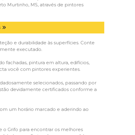
o Murtinho, MS, através de pintores
S
ção e durabilidade às superfícies. Conte
tamente executado.
o fachadas, pintura em altura, edifícios,
ecta você com pintores experientes.
cuidadosamente selecionados, passando por
, estão devidamente certificados conforme a
 com um horário marcado e aderindo ao
ze o Grifo para encontrar os melhores