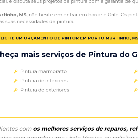
cial, e discuta seus projetos de pintura com a garantia de 
urtinho, MS
, não hesite em entrar em baixar o Grifo. Os pi
 as suas necessidades de pintura.
LICITE UM ORÇAMENTO DE PINTOR EM PORTO MURTINHO, M
heça mais serviços de Pintura do Gr
Pintura marmoratto
Pintura de interiores
Pintura de exteriores
clientes com
os melhores serviços de reparos, r
ixo para agendar uma visita técnica ou solicitar o