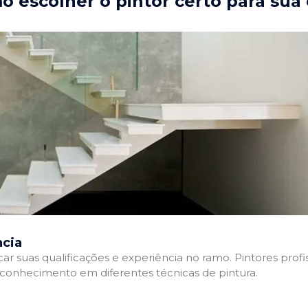
 escolher o pintor certo para sua
ncia
ficar suas qualificações e experiência no ramo. Pintores pr
e conhecimento em diferentes técnicas de pintura.