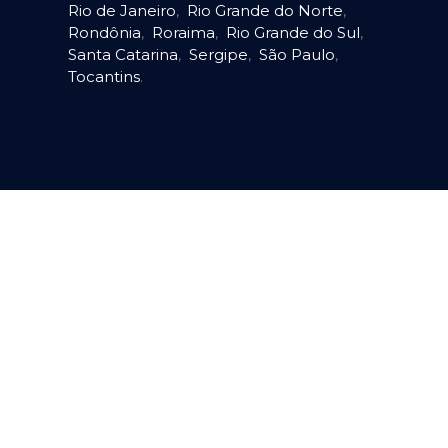
Rio de Janeiro
,
Rio Grande do Norte
,
Rondônia
,
Roraima
,
Rio Grande do Sul
,
Santa Catarina
,
Sergipe
,
São Paulo
,
Tocantins
.