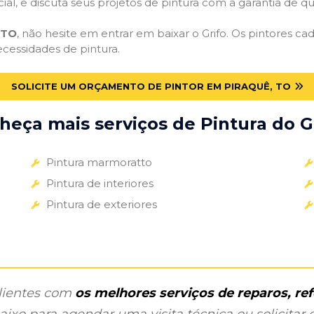
cial, e discuta seus projetos de pintura com a garantia de 
 TO
, não hesite em entrar em baixar o Grifo. Os pintores c
ecessidades de pintura.
SOLICITE UM ORÇAMENTO DE PINTOR EM PIRAQUÊ, TO
heça mais serviços de Pintura do Gr
Pintura marmoratto
Pintura de interiores
Pintura de exteriores
clientes com
os melhores serviços de reparos, r
ixo para agendar uma visita técnica ou solicitar o