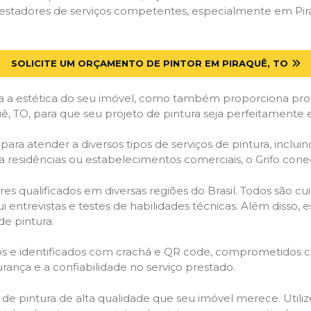
stadores de serviços competentes, especialmente em Piraq
SOLICITE UM ORÇAMENTO DE PINTOR EM PIRAQUÊ, TO
 a estética do seu imóvel, como também proporciona prote
ê, TO, para que seu projeto de pintura seja perfeitamente
ara atender a diversos tipos de serviços de pintura, incluind
a residências ou estabelecimentos comerciais, o Grifo con
es qualificados em diversas regiões do Brasil. Todos são 
i entrevistas e testes de habilidades técnicas. Além disso
de pintura.
ados e identificados com crachá e QR code, comprometidos
rança e a confiabilidade no serviço prestado.
os de pintura de alta qualidade que seu imóvel merece. Utili