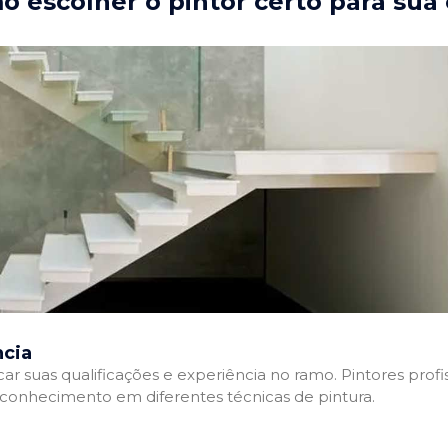
 escolher o pintor certo para sua
ncia
ficar suas qualificações e experiência no ramo. Pintores pr
e conhecimento em diferentes técnicas de pintura.