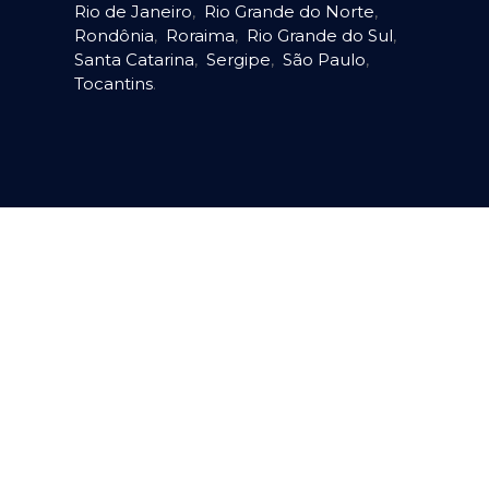
Rio de Janeiro
,
Rio Grande do Norte
,
Rondônia
,
Roraima
,
Rio Grande do Sul
,
Santa Catarina
,
Sergipe
,
São Paulo
,
Tocantins
.