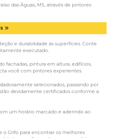
íso das Águas, MS, através de pintores
MS
ção e durabilidade às superfícies. Conte
feitamente executado.
o fachadas, pintura em altura, edifícios,
ecta você com pintores experientes.
cuidadosamente selecionados, passando por
, estão devidamente certificados conforme a
 com um horário marcado e aderindo ao
ze o Grifo para encontrar os melhores