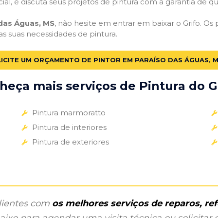
cial, e discuta seus projetos de pintura com a garantia de 
 das Águas, MS
, não hesite em entrar em baixar o Grifo. Os
 as suas necessidades de pintura.
ICITE UM ORÇAMENTO DE PINTOR EM PARAÍSO DAS ÁGUAS, 
heça mais serviços de Pintura do Gr
Pintura marmoratto
Pintura de interiores
Pintura de exteriores
clientes com
os melhores serviços de reparos, r
ixo para agendar uma visita técnica ou solicitar o