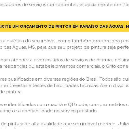
estadores de serviços competentes, especialmente em Para
ICITE UM ORÇAMENTO DE PINTOR EM PARAÍSO DAS ÁGUAS, 
 a estética do seu imóvel, como também proporciona prote
o das Águas, MS, para que seu projeto de pintura seja per
ara atender a diversos tipos de serviços de pintura, incluind
a residências ou estabelecimentos comerciais, o Grifo con
es qualificados em diversas regiões do Brasil. Todos são 
i entrevistas e testes de habilidades técnicas. Além disso
de pintura.
ados e identificados com crachá e QR code, comprometidos
rança e a confiabilidade no serviço prestado.
os de pintura de alta qualidade que seu imóvel merece. Utili