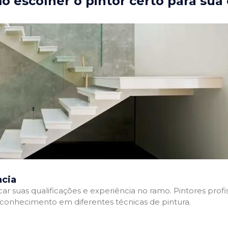
 escolher o pintor certo para sua
ncia
ficar suas qualificações e experiência no ramo. Pintores pr
e conhecimento em diferentes técnicas de pintura.