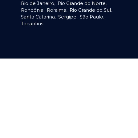
Rio de Janeiro
,
Rio Grande do Norte
,
Rondônia
,
Roraima
,
Rio Grande do Sul
,
Santa Catarina
,
Sergipe
,
São Paulo
,
Tocantins
.