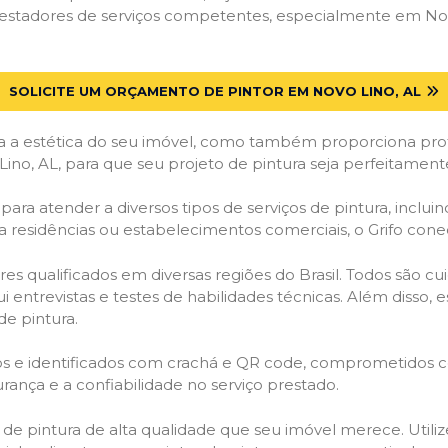
estadores de serviços competentes, especialmente em Novo 
SOLICITE UM ORÇAMENTO DE PINTOR EM NOVO LINO, AL
 a estética do seu imóvel, como também proporciona prote
ino, AL, para que seu projeto de pintura seja perfeitamen
ara atender a diversos tipos de serviços de pintura, incluind
a residências ou estabelecimentos comerciais, o Grifo con
es qualificados em diversas regiões do Brasil. Todos são 
i entrevistas e testes de habilidades técnicas. Além disso
de pintura.
ados e identificados com crachá e QR code, comprometidos
rança e a confiabilidade no serviço prestado.
os de pintura de alta qualidade que seu imóvel merece. Utili