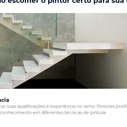
 escolher o pintor certo para sua
ncia
ficar suas qualificações e experiência no ramo. Pintores pr
e conhecimento em diferentes técnicas de pintura.