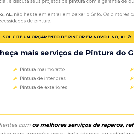
cial, e discuta seus projetos de pintura com a garantia de 
o, AL
, não hesite em entrar em baixar o Grifo. Os pintores
ecessidades de pintura.
SOLICITE UM ORÇAMENTO DE PINTOR EM NOVO LINO, AL
heça mais serviços de Pintura do Gr
Pintura marmoratto
Pintura de interiores
Pintura de exteriores
clientes com
os melhores serviços de reparos, r
ixo para agendar uma visita técnica ou solicitar o