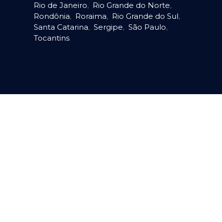
Rio de Janeiro
,
Rio Grande do Norte
,
Rondônia
,
Roraima
,
Rio Grande do Sul
,
Santa Catarina
,
Sergipe
,
São Paulo
,
Tocantins
.