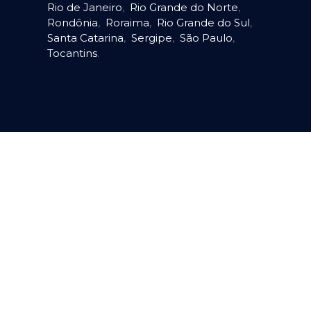
Rio de Janeiro
,
Rio Grande do Norte
,
Rondônia
,
Roraima
,
Rio Grande do Sul
,
Santa Catarina
,
Sergipe
,
São Paulo
,
Tocantins
.